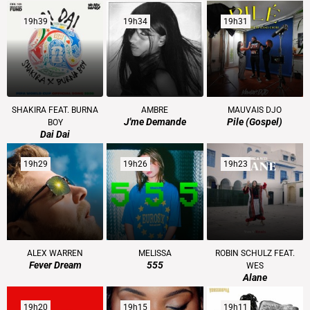
19h39
19h39
19h34
19h34
19h31
19h31
SHAKIRA FEAT. BURNA
AMBRE
MAUVAIS DJO
J'me Demande
Pile (gospel)
BOY
Dai Dai
19h29
19h29
19h26
19h26
19h23
19h23
ALEX WARREN
MELISSA
ROBIN SCHULZ FEAT.
Fever Dream
555
WES
Alane
19h20
19h20
19h15
19h15
19h11
19h11