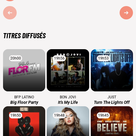
TITRES DIFFUSÉS
20h00
20h00
19h56
19h56
19h53
19h53
BFP LATINO
BON JOVI
JUST
Big Floor Party
It's My Life
Turn The Lights Off
19h50
19h50
19h48
19h48
19h45
19h45