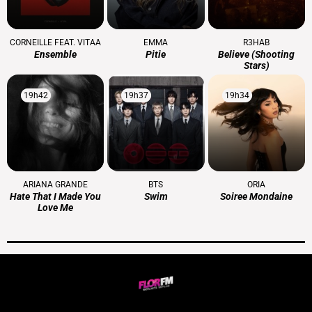
CORNEILLE FEAT. VITAA
EMMA
R3HAB
Ensemble
Pitie
Believe (shooting
Stars)
19h42
19h42
19h37
19h37
19h34
19h34
ARIANA GRANDE
BTS
ORIA
Hate That I Made You
Swim
Soiree Mondaine
Love Me